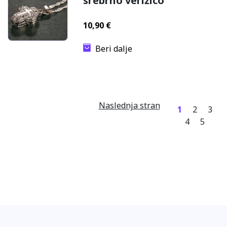
srebrno verižico
10,90
€
Beri dalje
Naslednja stran
1
2
3
4
5