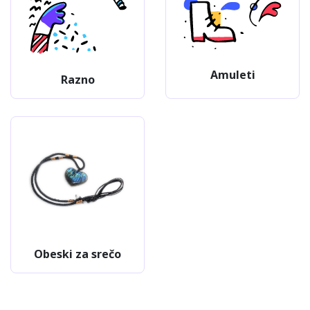
Amuleti
Razno
Obeski za srečo