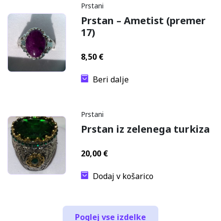
Prstani
Prstan – Ametist (premer
17)
8,50
€
Beri dalje
Prstani
Prstan iz zelenega turkiza
20,00
€
Dodaj v košarico
Poglej vse izdelke