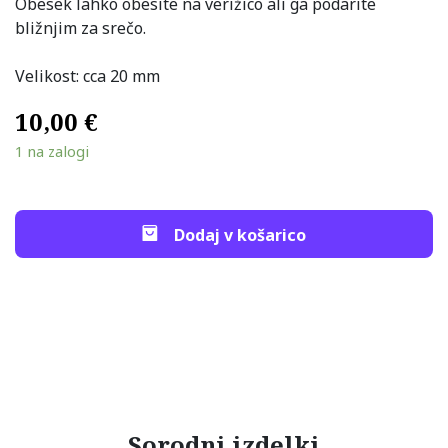
Obesek lahko obesite na verižico ali ga podarite
bližnjim za srečo.
Velikost: cca 20 mm
10,00
€
1 na zalogi
Dodaj v košarico
Sorodni izdelki