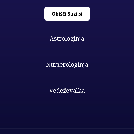
Obišči Suzi.si
Astrologinja
Numerologinja
Vedeževalka