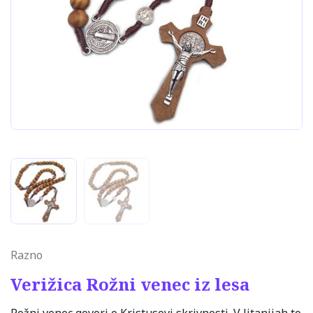
Razno
Verižica Rožni venec iz lesa
Rožni venec govori o Kristusovi skrivnosti. V litanijah to