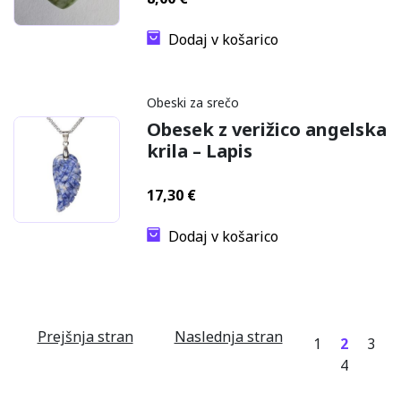
Dodaj v košarico
Obeski za srečo
Obesek z verižico angelska
krila – Lapis
17,30
€
Dodaj v košarico
Prejšnja stran
Naslednja stran
1
2
3
4